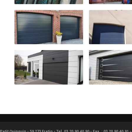
etit Quinquin - 59 273 Fretin - Tel. 03.20.90.40.90 - Fax. : 03.20.90.40.